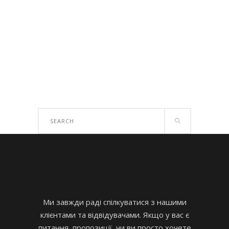
Search
for:
Ми завжди раді спілкуватися з нашими
клієнтами та відвідувачами. Якщо у вас є
питання, пропозиції, чи ви просто хочете