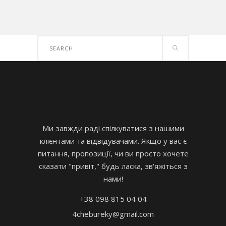
Search
for:
Ми завжди раді спілкуватися з нашими
клієнтами та відвідувачами. Якщо у вас є
питання, пропозиції, чи ви просто хочете
сказати "привіт," будь ласка, зв'яжіться з
нами!
+38 098 815 04 04
4chebureky@gmail.com